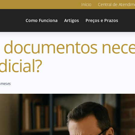
Início
Central de Atendim
Como Funciona
Artigos
Preços e Prazos
s documentos nece
dicial?
9 meses