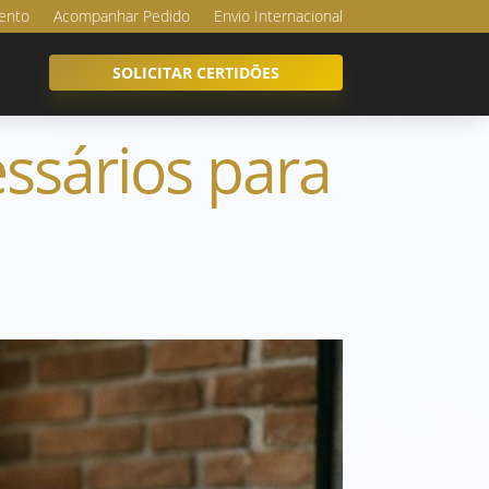
ento
Acompanhar Pedido
Envio Internacional
SOLICITAR CERTIDÕES
ssários para