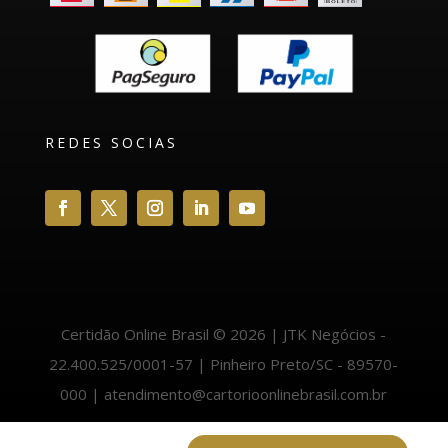
REDES SOCIAS
Certidão Online Brasil © 2026 | JTK Negócios -
22.400.525/0001-57 | Pinheiro Preto/SC - 89570-
000 | atendimento@cartorioonlinebrasil.com.br