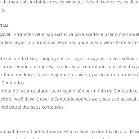
o de materiais incluídos nesses websites. Nós deixamos esses dis
ite.
TUAL
vel, intransferível e não exclusiva para aceder e usar o nosso we
 fins ilegais, ou proibidos. Você não pode usar o website de forma
 incluindo texto, código, gráficos, logos, imagens, vídeos, softwar
é propriedade da empresa, ou dos seus contratados e protegidos po
rtilhar, modificar, fazer engenharia reversa, participar da transfe
s Conteúdos.
direito de fazer qualquer uso ilegal e não permitido do Conteúdo e,
nteúdo. Você deverá usar o Conteúdo apenas para seu uso pessoal 
ntelectual dos seus conteúdos.
r upload do seu Conteúdo, você está a ceder os direitos do uso de