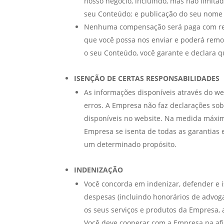
nosso negócio, incluindo, mas não limitad
seu Conteúdo; e publicação do seu nome
Nenhuma compensação será paga com rela
que você possa nos enviar e poderá remov
o seu Conteúdo, você garante e declara q
ISENÇÃO DE CERTAS RESPONSABILIDADES
As informações disponíveis através do we
erros. A Empresa não faz declarações sob
disponíveis no website. Na medida máxima
Empresa se isenta de todas as garantias e
um determinado propósito.
INDENIZAÇÃO
Você concorda em indenizar, defender e is
despesas (incluindo honorários de advoga
os seus serviços e produtos da Empresa, a 
Você deve cooperar com a Empresa na afi