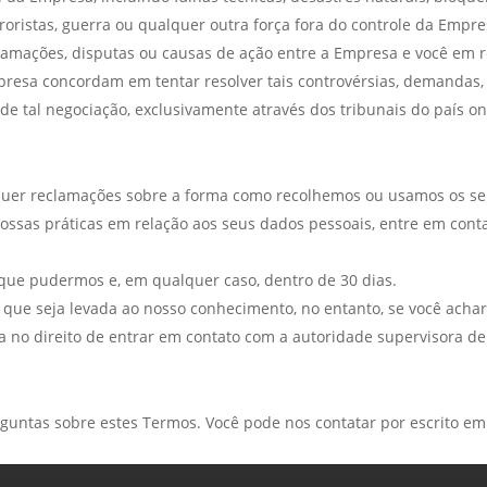
rroristas, guerra ou qualquer outra força fora do controle da Empre
lamações, disputas ou causas de ação entre a Empresa e você em r
presa concordam em tentar resolver tais controvérsias, demandas, 
 de tal negociação, exclusivamente através dos tribunais do país 
er reclamações sobre a forma como recolhemos ou usamos os seus
ssas práticas em relação aos seus dados pessoais, entre em cont
ue pudermos e, em qualquer caso, dentro de 30 dias.
que seja levada ao nosso conhecimento, no entanto, se você achar
 no direito de entrar em contato com a autoridade supervisora de
untas sobre estes Termos. Você pode nos contatar por escrito e