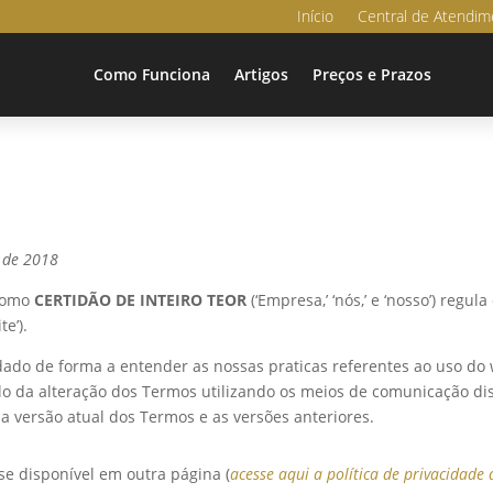
Início
Central de Atendim
Como Funciona
Artigos
Preços e Prazos
 de 2018
 como
CERTIDÃO DE INTEIRO TEOR
(‘Empresa,’ ‘nós,’ e ‘nosso’) regul
te’).
idado de forma a entender as nossas praticas referentes ao uso do
lo da alteração dos Termos utilizando os meios de comunicação d
a versão atual dos Termos e as versões anteriores.
se disponível em outra página (
acesse aqui a política de privacidade 