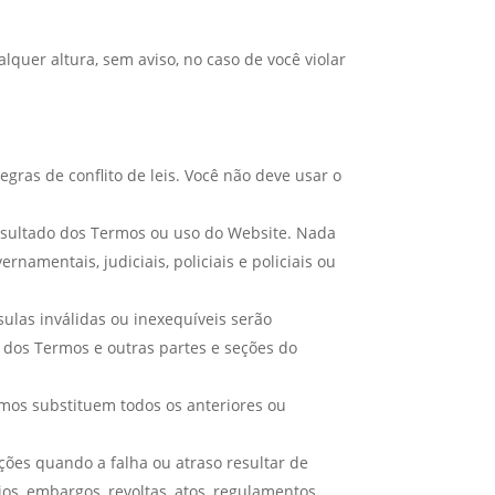
lquer altura, sem aviso, no caso de você violar
egras de conflito de leis. Você não deve usar o
esultado dos Termos ou uso do Website. Nada
amentais, judiciais, policiais e policiais ou
sulas inválidas ou inexequíveis serão
l dos Termos e outras partes e seções do
rmos substituem todos os anteriores ou
ões quando a falha ou atraso resultar de
os, embargos, revoltas, atos, regulamentos,