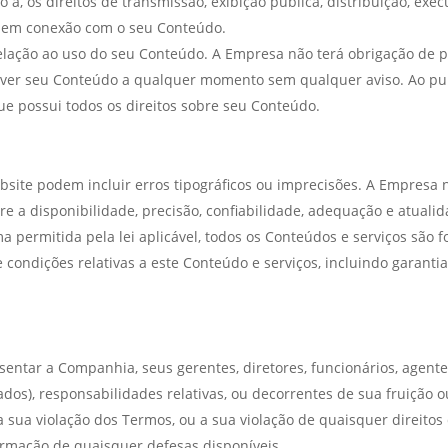
o a, os direitos de transmissão, exibição pública, distribuição, ex
 em conexão com o seu Conteúdo.
ção ao uso do seu Conteúdo. A Empresa não terá obrigação de p
er seu Conteúdo a qualquer momento sem qualquer aviso. Ao public
ue possui todos os direitos sobre seu Conteúdo.
bsite podem incluir erros tipográficos ou imprecisões. A Empresa 
re a disponibilidade, precisão, confiabilidade, adequação e atuali
 permitida pela lei aplicável, todos os Conteúdos e serviços são 
 condições relativas a este Conteúdo e serviços, incluindo garanti
entar a Companhia, seus gerentes, diretores, funcionários, agentes
dos), responsabilidades relativas, ou decorrentes de sua fruição o
sua violação dos Termos, ou a sua violação de quaisquer direitos de
rmação de quaisquer defesas disponíveis.