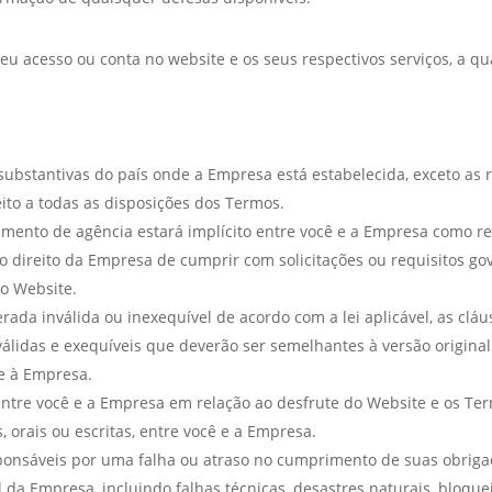
 acesso ou conta no website e os seus respectivos serviços, a qua
 substantivas do país onde a Empresa está estabelecida, exceto as r
ito a todas as disposições dos Termos.
ento de agência estará implícito entre você e a Empresa como r
ireito da Empresa de cumprir com solicitações ou requisitos govern
do Website.
ada inválida ou inexequível de acordo com a lei aplicável, as cláu
válidas e exequíveis que deverão ser semelhantes à versão origina
 e à Empresa.
entre você e a Empresa em relação ao desfrute do Website e os Te
, orais ou escritas, entre você e a Empresa.
sponsáveis por uma falha ou atraso no cumprimento de suas obrigaç
da Empresa, incluindo falhas técnicas, desastres naturais, bloquei