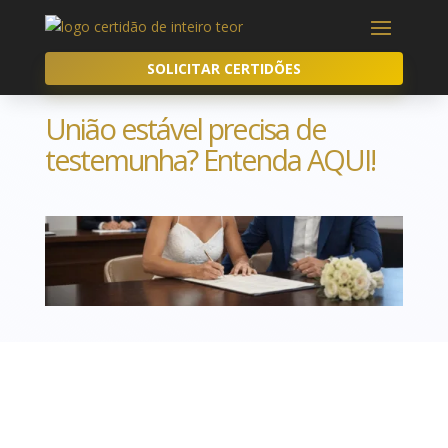
SOLICITAR CERTIDÕES
União estável precisa de
testemunha? Entenda AQUI!