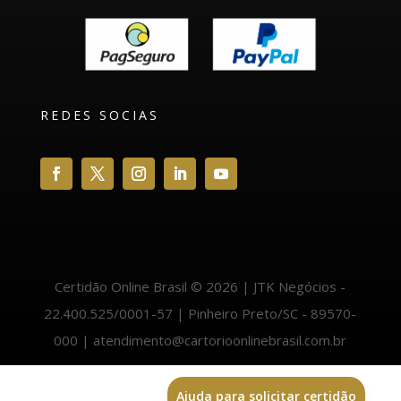
REDES SOCIAS
Certidão Online Brasil © 2026 | JTK Negócios -
22.400.525/0001-57 | Pinheiro Preto/SC - 89570-
000 | atendimento@cartorioonlinebrasil.com.br
Ajuda para solicitar certidão