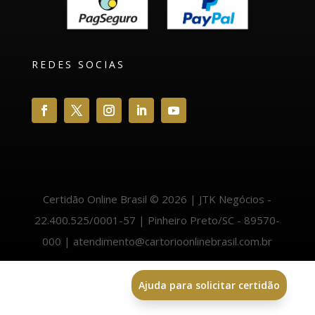
REDES SOCIAS
Certidão Online Brasil © 2026 | JTK Negócios -
22.400.525/0001-57 | Pinheiro Preto/SC - 89570-
000 | atendimento@cartorioonlinebrasil.com.br
Ajuda para solicitar certidão