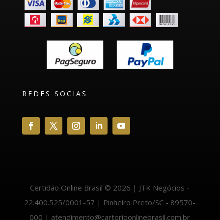
REDES SOCIAS
Certidão Online Brasil © 2026 | JTK Negócios -
22.400.525/0001-57 | Pinheiro Preto/SC - 89570-
000 | atendimento@cartorioonlinebrasil.com.br