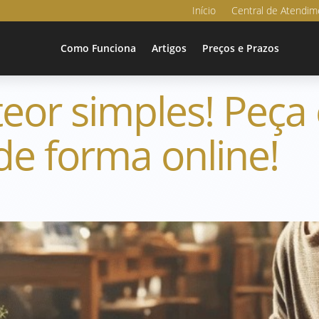
Início
Central de Atendim
Como Funciona
Artigos
Preços e Prazos
teor simples! Peça
e forma online!